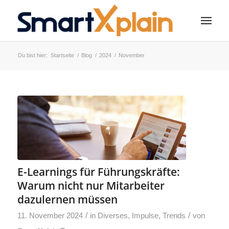
Du bist hier:
Startseite
/
Blog
/
2024
/
November
E-Learnings für Führungskräfte:
Warum nicht nur Mitarbeiter
dazulernen müssen
/
/
11. November 2024
in
Diverses
,
Impulse
,
Trends
von