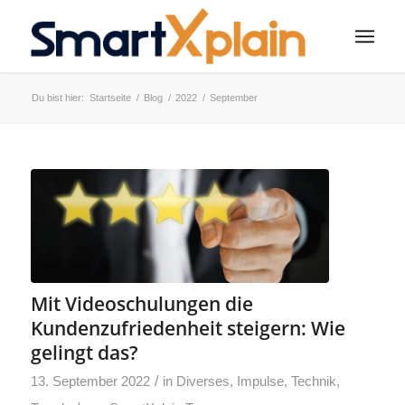
Du bist hier:
Startseite
/
Blog
/
2022
/
September
Mit Videoschulungen die
Kundenzufriedenheit steigern: Wie
gelingt das?
/
13. September 2022
in
Diverses
,
Impulse
,
Technik
,