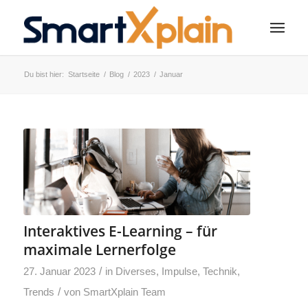
Du bist hier:
Startseite
/
Blog
/
2023
/
Januar
Interaktives E-Learning – für
maximale Lernerfolge
/
27. Januar 2023
in
Diverses
,
Impulse
,
Technik
,
/
Trends
von
SmartXplain Team