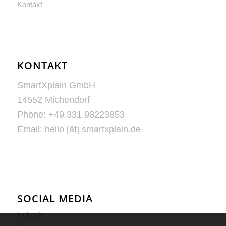
Kontakt
KONTAKT
SmartXplain GmbH
14552 Michendorf
Phone: +49 331 98223853
Email: hello [ät] smartxplain.de
SOCIAL MEDIA
LinkedIn