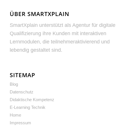
ÜBER SMARTXPLAIN
SmartXplain unterstützt als Agentur für digitale
Qualifizierung ihre Kunden mit interaktiven
Lernmodulen, die teilnehmeraktivierend und
lebendig gestaltet sind.
SITEMAP
Blog
Datenschutz
Didaktische Kompetenz
E-Learning Technik
Home
Impressum