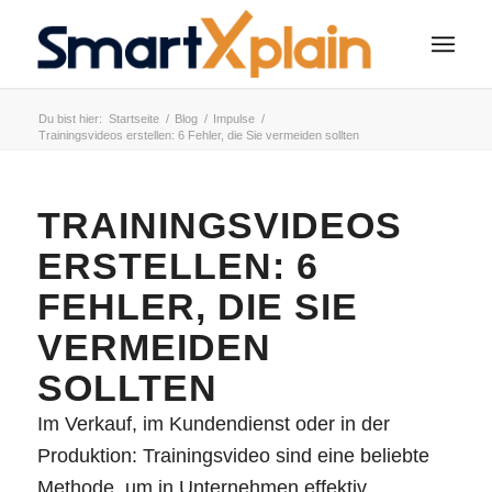
Du bist hier:
Startseite
/
Blog
/
Impulse
/
Trainingsvideos erstellen: 6 Fehler, die Sie vermeiden sollten
TRAININGSVIDEOS
ERSTELLEN: 6
FEHLER, DIE SIE
VERMEIDEN
SOLLTEN
Im Verkauf, im Kundendienst oder in der
Produktion: Trainingsvideo sind eine beliebte
Methode, um in Unternehmen effektiv