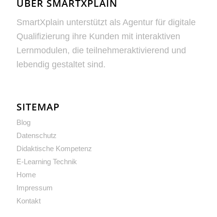
ÜBER SMARTXPLAIN
SmartXplain unterstützt als Agentur für digitale
Qualifizierung ihre Kunden mit interaktiven
Lernmodulen, die teilnehmeraktivierend und
lebendig gestaltet sind.
SITEMAP
Blog
Datenschutz
Didaktische Kompetenz
E-Learning Technik
Home
Impressum
Kontakt