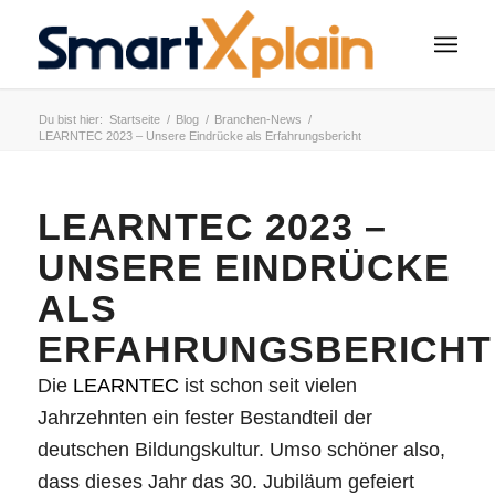
Du bist hier:
Startseite
/
Blog
/
Branchen-News
/
LEARNTEC 2023 – Unsere Eindrücke als Erfahrungsbericht
LEARNTEC 2023 –
UNSERE EINDRÜCKE
ALS
ERFAHRUNGSBERICHT
Die
LEARNTEC
ist schon seit vielen
Jahrzehnten ein fester Bestandteil der
deutschen Bildungskultur. Umso schöner also,
dass dieses Jahr das 30. Jubiläum gefeiert