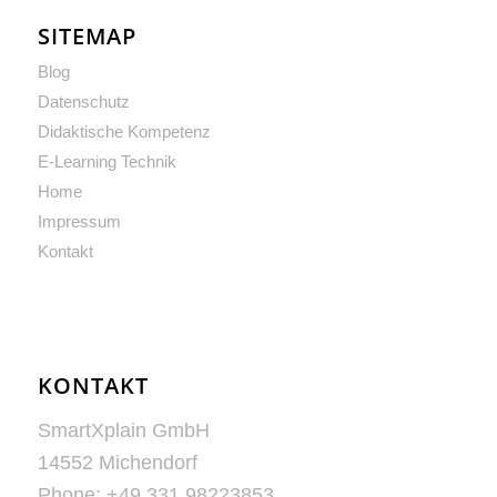
SITEMAP
Blog
Datenschutz
Didaktische Kompetenz
E-Learning Technik
Home
Impressum
Kontakt
KONTAKT
SmartXplain GmbH
14552 Michendorf
Phone: +49 331 98223853