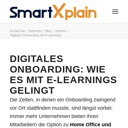
Du bist hier:
Startseite
/
Blog
/
Impulse
/
Digitales Onboarding mit E-Learnings
DIGITALES
ONBOARDING: WIE
ES MIT E-LEARNINGS
GELINGT
Die Zeiten, in denen ein Onboarding zwingend
vor Ort stattfinden musste, sind längst vorbei.
Immer mehr Unternehmen bieten ihren
Mitarbeitern die Option zu
Home Office und